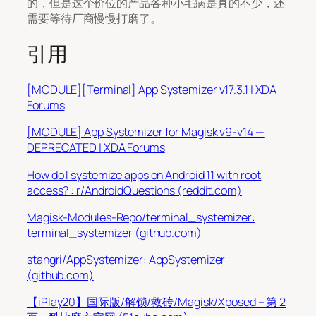
的，但是这个价位的产品各种小毛病是真的不少，还
需要等待厂商慢慢打磨了。
引用
[MODULE][Terminal] App Systemizer v17.3.1 | XDA
Forums
[MODULE] App Systemizer for Magisk v9-v14 —
DEPRECATED | XDA Forums
How do I systemize apps on Android 11 with root
access? : r/AndroidQuestions (reddit.com)
Magisk-Modules-Repo/terminal_systemizer:
terminal_systemizer (github.com)
stangri/AppSystemizer: AppSystemizer
(github.com)
【iPlay20】国际版/解锁/救砖/Magisk/Xposed – 第 2