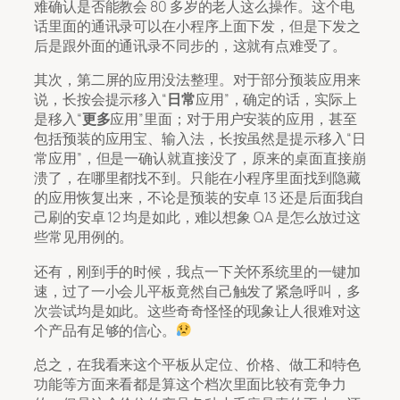
难确认是否能教会 80 多岁的老人这么操作。这个电
话里面的通讯录可以在小程序上面下发，但是下发之
后是跟外面的通讯录不同步的，这就有点难受了。
其次，第二屏的应用没法整理。对于部分预装应用来
说，长按会提示移入“
日常
应用”，确定的话，实际上
是移入“
更多
应用”里面；对于用户安装的应用，甚至
包括预装的应用宝、输入法，长按虽然是提示移入“日
常应用”，但是一确认就直接没了，原来的桌面直接崩
溃了，在哪里都找不到。只能在小程序里面找到隐藏
的应用恢复出来，不论是预装的安卓 13 还是后面我自
己刷的安卓 12 均是如此，难以想象 QA 是怎么放过这
些常见用例的。
还有，刚到手的时候，我点一下关怀系统里的一键加
速，过了一小会儿平板竟然自己触发了紧急呼叫，多
次尝试均是如此。这些奇奇怪怪的现象让人很难对这
个产品有足够的信心。
总之，在我看来这个平板从定位、价格、做工和特色
功能等方面来看都是算这个档次里面比较有竞争力