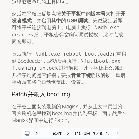
这里获取单独的工具即可。
然后在平板上反复点按
关于平板
中的
版本号
来打开
开
发者模式
，并启用其中的
USB 调试
。完成设定后即
可将平板连接到电脑上。电脑上执行
.\adb.exe
后，平板会弹窗询问调试授权，此时点按
devices
同意即可。
随后执行
重启
.\adb.exe reboot bootloader
到 Bootloader，成功后再执行
.\fastboot.exe
进行解锁，此时平板上会刷出
flashing unlock
几行字询问是否解锁，要按
音量下键
确认解锁，重启
平板后其将会自动恢复出厂设置。
Patch 并刷入 boot.img
在平板上面安装最新的 Magisk，并从上文中用过的
官方刷机包里找到 boot.img 并传到平板上面，然后在
Magisk 界面中进行 Patch。