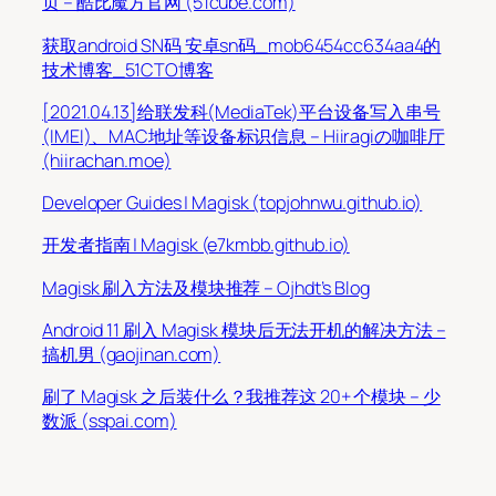
页 – 酷比魔方官网 (51cube.com)
获取android SN码 安卓sn码_mob6454cc634aa4的
技术博客_51CTO博客
[2021.04.13]给联发科(MediaTek)平台设备写入串号
(IMEI)、MAC地址等设备标识信息 – Hiiragiの咖啡厅
(hiirachan.moe)
Developer Guides | Magisk (topjohnwu.github.io)
开发者指南 | Magisk (e7kmbb.github.io)
Magisk 刷入方法及模块推荐 – Ojhdt’s Blog
Android 11 刷入 Magisk 模块后无法开机的解决方法 –
搞机男 (gaojinan.com)
刷了 Magisk 之后装什么？我推荐这 20+ 个模块 – 少
数派 (sspai.com)