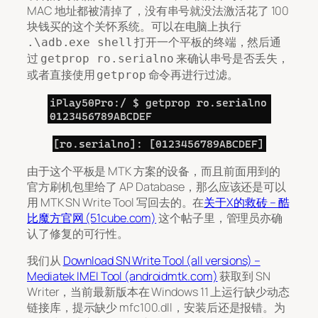
MAC 地址都被清掉了，没有串号就没法激活花了 100
块钱买的这个关怀系统。可以在电脑上执行
打开一个平板的终端，然后通
.\adb.exe shell
过
来确认串号是否丢失，
getprop ro.serialno
或者直接使用
命令再进行过滤。
getprop
由于这个平板是 MTK 方案的设备，而且前面用到的
官方刷机包里给了 AP Database，那么应该还是可以
用 MTK SN Write Tool 写回去的。在
关于X的救砖 – 酷
比魔方官网 (51cube.com)
这个帖子里，管理员亦确
认了修复的可行性。
我们从
Download SN Write Tool (all versions) –
Mediatek IMEI Tool (androidmtk.com)
获取到 SN
Writer，当前最新版本在 Windows 11 上运行缺少动态
链接库，提示缺少 mfc100.dll，安装后还是报错。为