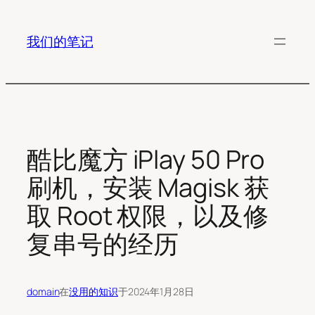
跳
至
我们的笔记
内
容
酷比魔方 iPlay 50 Pro
刷机，安装 Magisk 获
取 Root 权限，以及修
复串号的经历
domain
在
没用的知识
于
2024年1月28日