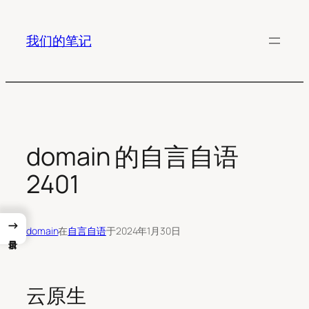
跳
至
我们的笔记
内
容
domain 的自言自语
2401
→
domain
在
自言自语
于
2024年1月30日
云原生