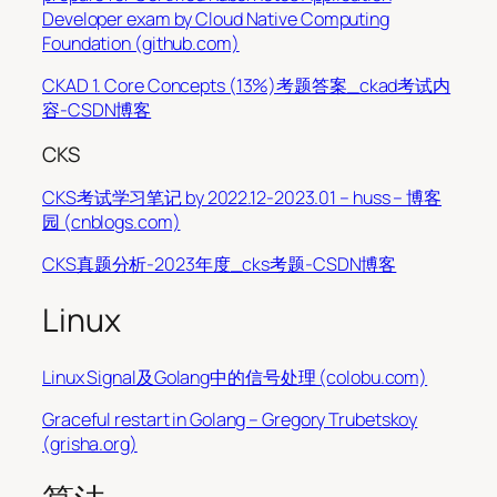
Developer exam by Cloud Native Computing
Foundation (github.com)
CKAD 1. Core Concepts (13%)考题答案_ckad考试内
容-CSDN博客
CKS
CKS考试学习笔记 by 2022.12-2023.01 – huss – 博客
园 (cnblogs.com)
CKS真题分析-2023年度_cks考题-CSDN博客
Linux
Linux Signal及Golang中的信号处理 (colobu.com)
Graceful restart in Golang – Gregory Trubetskoy
(grisha.org)