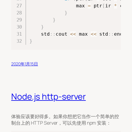
                max 
=
 ptr
[
ir 
*
 col 
}
}
}
    std
::
cout 
<<
 max 
<<
 std
::
endl 
<
}
2020年1月15日
Node.js http-server
体验应该要好得多。如果你想把它当作一个简单的控
制台上的 HTTP Server，可以先使用 npm 安装：