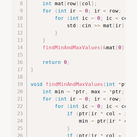
int
 mat
[
row
]
[
col
]
;
for
(
int
 ir 
=
0
;
 ir 
<
 row
;
++
ir
for
(
int
 ic 
=
0
;
 ic 
<
 col
;
            std
::
cin 
>>
 mat
[
ir
]
[
ic
]
}
}
findMinAndMaxValues
(
&
mat
[
0
]
[
0
]
,
return
0
;
}
void
findMinAndMaxValues
(
int
*
ptr
,
int
 min 
=
*
ptr
,
 max 
=
*
ptr
;
for
(
int
 ir 
=
0
;
 ir 
<
 row
;
++
ir
for
(
int
 ic 
=
0
;
 ic 
<
 col
;
if
(
ptr
[
ir 
*
 col 
+
 ic
]
                min 
=
 ptr
[
ir 
*
 col 
}
if
(
ptr
[
ir 
*
 col 
+
 ic
]