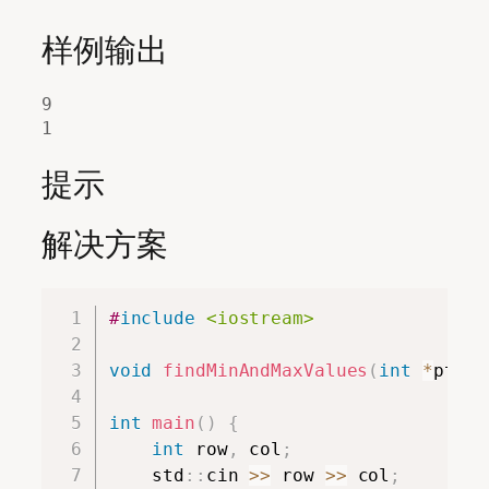
样例输出
9

提示
解决方案
Copy
#
include
<iostream>
void
findMinAndMaxValues
(
int
*
ptr
,
int
main
(
)
{
int
 row
,
 col
;
    std
::
cin 
>>
 row 
>>
 col
;