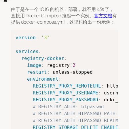
由于是在一个 1C1G 的机器上部署，就不用 K3s 了，
直接用 Docker Compose 拉起一个实例。
官方文档
有
提供 docker-compose.yml，这里也给出一份示例：
Copy
version
:
'3'
services
:
registry-docker
:
image
:
 registry
:
2
restart
:
 unless
-
stopped

environment
:
REGISTRY_PROXY_REMOTEURL
:
 https
:
/
REGISTRY_PROXY_USERNAME
:
 username

REGISTRY_PROXY_PASSWORD
:
 dckr_pat_
# REGISTRY_AUTH: htpasswd
# REGISTRY_AUTH_HTPASSWD_PATH: /a
# REGISTRY_AUTH_HTPASSWD_REALM: R
REGISTRY_STORAGE_DELETE_ENABLED
: