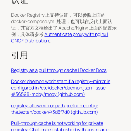
Docker Registry 上支持认证，可以参照上面的
docker-compose.yml 处理；也可以在反代上面认
证，其官方文档给出了 Apache/Nginx 上面的配置示
例，具体请参考
Authenticate proxy with nginx |
CNCF Distribution
。
引用
Registry as a pull through cache | Docker Docs
Docker daemon won’t start if a registry-mirror is
configured in /etc/docker/daemon.json · Issue
#36598 · moby/moby (github.com)
registry: allow mirror path prefix in config ·
thaJeztah/docker@3d8f7d0 (github.com)
Pull-through cache is not working for private
registry: Challenge established with upstream ·