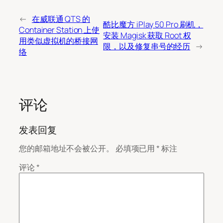
←
在威联通 QTS 的
酷比魔方 iPlay 50 Pro 刷机，
Container Station 上使
安装 Magisk 获取 Root 权
用类似虚拟机的桥接网
限，以及修复串号的经历
→
络
评论
发表回复
您的邮箱地址不会被公开。
必填项已用
*
标注
评论
*