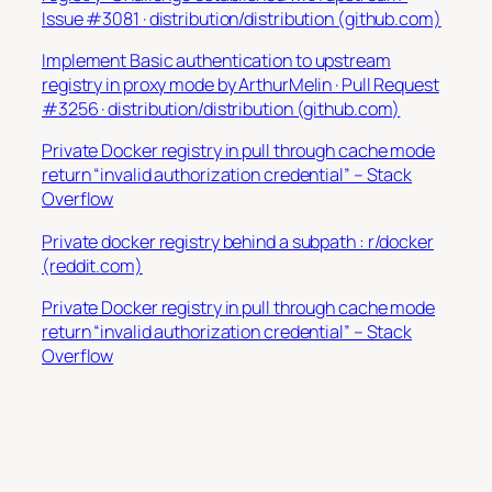
Issue #3081 · distribution/distribution (github.com)
Implement Basic authentication to upstream
registry in proxy mode by ArthurMelin · Pull Request
#3256 · distribution/distribution (github.com)
Private Docker registry in pull through cache mode
return “invalid authorization credential” – Stack
Overflow
Private docker registry behind a subpath : r/docker
(reddit.com)
Private Docker registry in pull through cache mode
return “invalid authorization credential” – Stack
Overflow