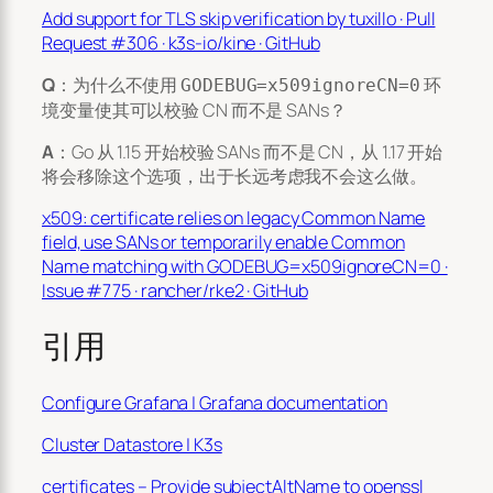
Add support for TLS skip verification by tuxillo · Pull
Request #306 · k3s-io/kine · GitHub
Q
：为什么不使用
环
GODEBUG=x509ignoreCN=0
境变量使其可以校验 CN 而不是 SANs？
A
：Go 从 1.15 开始校验 SANs 而不是 CN，从 1.17 开始
将会移除这个选项，出于长远考虑我不会这么做。
x509: certificate relies on legacy Common Name
field, use SANs or temporarily enable Common
Name matching with GODEBUG=x509ignoreCN=0 ·
Issue #775 · rancher/rke2 · GitHub
引用
Configure Grafana | Grafana documentation
Cluster Datastore | K3s
certificates – Provide subjectAltName to openssl