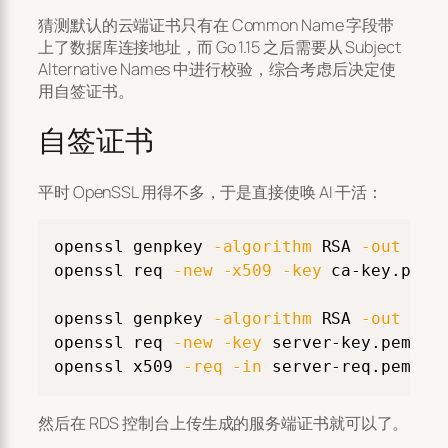
猜测默认的云端证书只有在 Common Name 字段带
上了数据库连接地址，而 Go 1.15 之后需要从 Subject
Alternative Names 中进行校验，综合考虑后决定使
用自签证书。
自签证书
平时 OpenSSL 用得不多，于是直接使唤 AI 干活：
Copy
openssl genpkey 
-algorithm
 RSA 
-out
 ca-k
openssl req 
-new
-x509
-key
 ca-key.pem 
openssl genpkey 
-algorithm
 RSA 
-out
 serv
openssl req 
-new
-key
 server-key.pem 
-o
openssl x509 
-req
-in
 server-req.pem 
-C
然后在 RDS 控制台上传生成的服务端证书就可以了。