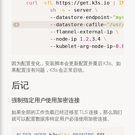
curl
-sfL
 https://get.k3s.io 
|
INSTA
sh
-s
 - server 
\
        --datastore-endpoint
=
"mysql:
        --datastore-cafile
=
"/usr/loc
        --flannel-external-ip 
\
        --node-ip 
1.2
.3.4 
\
        --kubelet-arg
=
node-ip
=
0.0
.0.
因为配置变化，安装脚本会更新配置并重启 K3s。如
果配置没有问题，K3s 会正常启动。
后记
强制指定用户使用加密连接
如果全部的工作负载已经迁移至 TLS 连接，那么我们
就可以配置数据库特定用户必须使用加密连接。
Copy