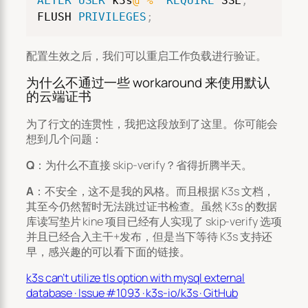
ALTER
USER
 k3s
@'%'
REQUIRE
 SSL
;
FLUSH 
PRIVILEGES
;
配置生效之后，我们可以重启工作负载进行验证。
为什么不通过一些 workaround 来使用默认
的云端证书
为了行文的连贯性，我把这段放到了这里。你可能会
想到几个问题：
Q
：为什么不直接 skip-verify？省得折腾半天。
A
：不安全，这不是我的风格。而且根据 K3s 文档，
其至今仍然暂时无法跳过证书检查。虽然 K3s 的数据
库读写垫片 kine 项目已经有人实现了 skip-verify 选项
并且已经合入主干+发布，但是当下等待 K3s 支持还
早，感兴趣的可以看下面的链接。
k3s can’t utilize tls option with mysql external
database · Issue #1093 · k3s-io/k3s · GitHub