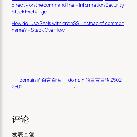
directly on the command line – Information Security
Stack Exchange
How do I use SANs with openSSL instead of common
name? – Stack Overflow
←
domain 的自言自语
domain 的自言自语 2502
2501
→
评论
发表回复