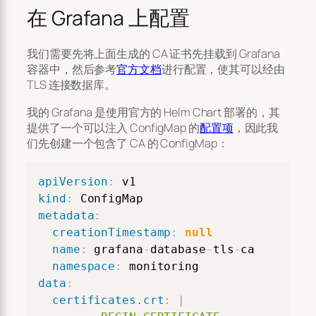
在 Grafana 上配置
我们需要先将上面生成的 CA 证书先挂载到 Grafana
容器中，然后参考
官方文档
进行配置，使其可以经由
TLS 连接数据库。
我的 Grafana 是使用官方的 Helm Chart 部署的，其
提供了一个可以注入 ConfigMap 的
配置项
，因此我
们先创建一个包含了 CA 的 ConfigMap：
Copy
apiVersion
:
kind
:
metadata
:
creationTimestamp
:
null
name
:
 grafana
-
database
-
tls
-
ca

namespace
:
data
:
certificates.crt
:
|