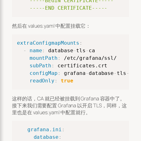
    -----BEGIN CERTIFICATE-----

    -----END CERTIFICATE-----
然后在 values.yaml 中配置挂载它：
Copy
extraConfigmapMounts
:
-
name
:
 database
-
tls
-
ca

mountPath
:
 /etc/grafana/ssl/

subPath
:
 certificates.crt

configMap
:
 grafana
-
database
-
tls
-
ca

readOnly
:
true
这样的话，CA 就已经被挂载到 Grafana 容器中了。
接下来我们需要配置 Grafana 以开启 TLS，同样，这
里也是在 values.yaml 中配置就行。
Copy
grafana.ini
:
database
: